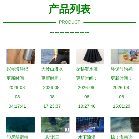
产品列表
PRODUCT
----------------
探寻海洋记
大岭山潜水
探秘潜水装
环保时尚妈
更新时间：
忆 潜水服
设备生产技
更新时间：
更新时间：
备 强光手
更新时间：
咪包 从潜
复古风格的
2026-08-
术探秘 定
2026-08-
电筒与潜水
2026-08-
水服中回收
2026-08-
永恒魅力
08
制化加工与
08
服配套购买
08
的潮流之选
08
04:17:41
制造工艺解
17:23:37
19:27:46
指南
15:01:29
析
印尼船宿精
从“老三
水下浪漫
惊！海南这