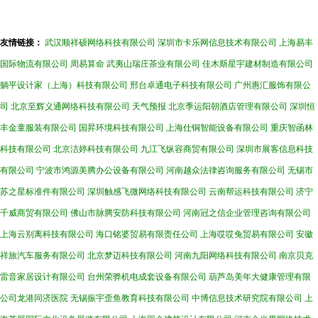
友情链接：
武汉顺祥硕网络科技有限公司
深圳市卡乐网信息技术有限公司
上海易丰
国际物流有限公司
周易算命
武夷山瑞庄茶业有限公司
佳木斯星宇建材制造有限公司
躺平设计家（上海）科技有限公司
邢台卓通电子科技有限公司
广州惠汇服饰有限公
司
北京至辉义通网络科技有限公司
天气预报
北京季运阳朝酒店管理有限公司
深圳恒
丰金童服装有限公司
国昇环境科技有限公司
上海仕铜智能设备有限公司
重庆智函林
科技有限公司
北京洁婷科技有限公司
九江飞纵容商贸有限公司
深圳市展客信息科技
有限公司
宁波市鸿源美腾办公设备有限公司
河南越众法律咨询服务有限公司
无锡市
苏之星标准件有限公司
深圳触感飞微网络科技有限公司
云南帮运科技有限公司
济宁
千威商贸有限公司
佛山市脉腾安防科技有限公司
河南冠之信企业管理咨询有限公司
上海云别离科技有限公司
海口铭婆贸易有限责任公司
上海哎哎兔贸易有限公司
安徽
祥旅汽车服务有限公司
北京梦迈科技有限公司
河南九阳网络科技有限公司
南京贝克
雷音家居设计有限公司
台州荣骅机电成套设备有限公司
葫芦岛美年大健康管理有限
公司龙港同济医院
无锡振宇歪鱼教育科技有限公司
中博信息技术研究院有限公司
上