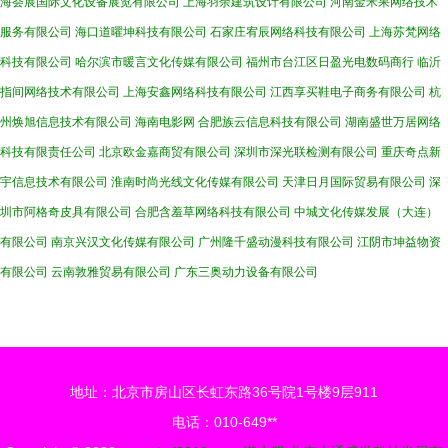
海荟展国际文化设备展览有限公司
上海羽余建筑设计有限公司
河南金米果网络技术
服务有限公司
海口道曜坤科技有限公司
石家庄宥辰网络科技有限公司
上海苏梵网络
科技有限公司
哈尔滨市暖言文化传媒有限公司
福州市台江区日盈光电数码商行
临沂
指间网络技术有限公司
上海安鑫网络科技有限公司
江西享买鞋电子商务有限公司
杭
州焕旭信息技术有限公司
海南电影网
合肥族云信息科技有限公司
湖南盛世万居网络
科技有限责任公司
北京欧金嘉商贸有限公司
深圳市深光联检测有限公司
重庆奇点新
宇信息技术有限公司
淮南时尚光线文化传媒有限公司
天津日月国际贸易有限公司
深
圳市阿格奇皮具有限公司
合肥含羞草网络科技有限公司
中城文化传媒发展（大连）
有限公司
南京兴汉文化传媒有限公司
广州隆千盛动漫科技有限公司
江阴市坤益物资
有限公司
云南敦雅贸易有限公司
广东三奥动力设备有限公司
地址：北京市房山区长虹东路36号院1号楼9层911
电话：010-649**