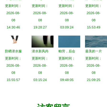
更新时间：
选 | MSY
更新时间：
件”说起 中
章子怡与汪
更新时间：
片海，一大
更新时间：
Seahorse
2026-08-
国式结婚的
2026-08-
峰身穿Kitty
2026-08-
2026-08-
波“美人
2020-2022
08
三十年之变
08
猫和小黄人
08
鱼”让人大
08
全航线行程
14:30:46
19:28:27
潜水服互动
03:09:24
15:53:49
饱眼福
探秘
秀恩爱
防晒潜水服
潜水新风尚
帕劳，后会
最美的一片
更新时间：
与潜水服
新女款防晒
更新时间：
有期——记
更新时间：
更新时间：
海 神秘而
价格与选购
2026-08-
潜水衣与救
2026-08-
2018春节
2026-08-
深邃的天堂
2026-08-
完全指南
08
生衣
08
帕劳亲子潜
08
之息
08
15:55:57
03:15:24
09:48:05
水行
21:09:25